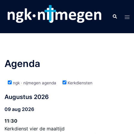
Spring
naar
Zoeken
Tog
inhoud
men
Agenda
ngk · nijmegen agenda
Kerkdiensten
Augustus 2026
09 aug 2026
11:30
Kerkdienst vier de maaltijd