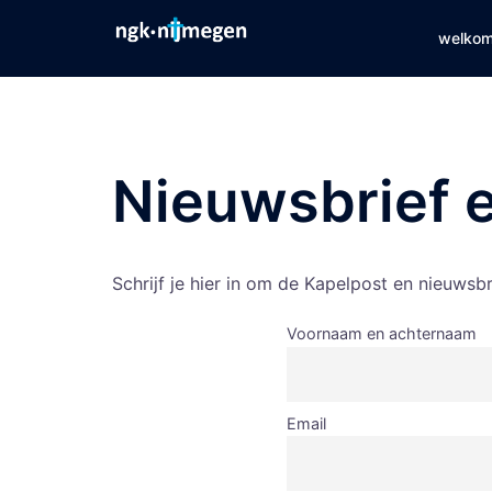
Spring
welkom
naar
inhoud
Nieuwsbrief 
Schrijf je hier in om de Kapelpost en nieuwsb
Voornaam en achternaam
Email