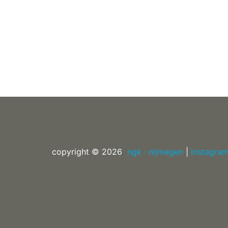
copyright © 2026
ngk · nijmegen
|
instagra