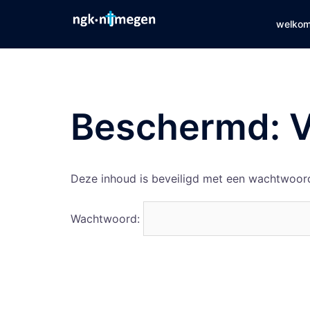
Spring
welkom
naar
inhoud
Beschermd: V
Deze inhoud is beveiligd met een wachtwoord
Wachtwoord: