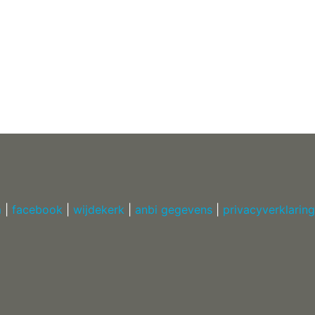
m
|
facebook
|
wijdekerk
|
anbi gegevens
|
privacyverklaring